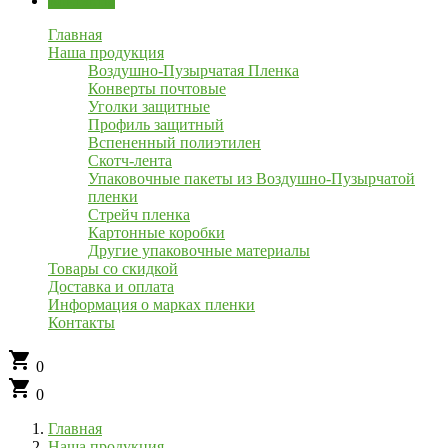
Контакты
Главная
Наша продукция
Воздушно-Пузырчатая Пленка
Конверты почтовые
Уголки защитные
Профиль защитный
Вспененный полиэтилен
Скотч-лента
Упаковочные пакеты из Воздушно-Пузырчатой
пленки
Стрейч пленка
Картонные коробки
Другие упаковочные материалы
Товары со скидкой
Доставка и оплата
Информация о марках пленки
Контакты
shopping_cart
0
shopping_cart
0
Главная
Наша продукция