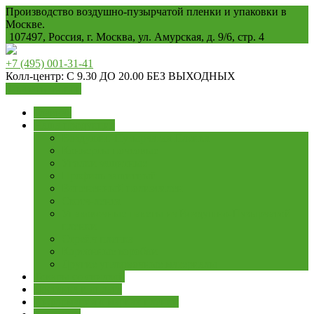
Производство воздушно-пузырчатой пленки и упаковки в
Москве.
107497, Россия, г. Москва, ул. Амурская, д. 9/6, стр. 4
+7 (495) 001-31-41
Колл-центр: С 9.30 ДО 20.00 БЕЗ ВЫХОДНЫХ
Заказать звонок
Главная
Наша продукция
Воздушно-Пузырчатая Пленка
Конверты почтовые
Уголки защитные
Профиль защитный
Вспененный полиэтилен
Скотч-лента
Упаковочные пакеты из Воздушно-Пузырчатой
пленки
Стрейч пленка
Картонные коробки
Другие упаковочные материалы
Товары со скидкой
Доставка и оплата
Информация о марках пленки